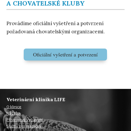
A CHOVATELSKÉ KLUBY
Provádíme oficiální vyšetření a potvrzení
požadovaná chovatelskými organizacemi.
Oficiální vyšetření a potvrzení
Veterinární klinika LIFE
O klinice
Náš tým
Přístrojové vybavení
Služby pro mazlíčky