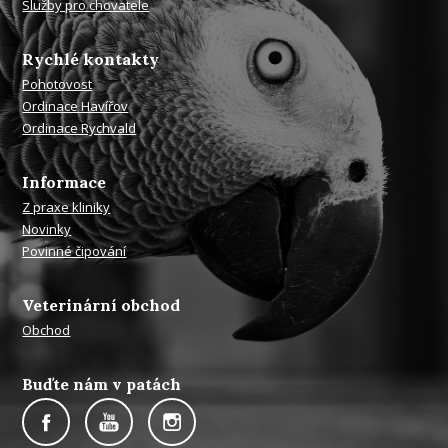
Služby pro chovatele
Rychlé kontakty
Pohotovost
Ordinace Havířov
Ordinace Rychvald
Informace
Z praxe kliniky
Novinky
Povinné čipování
Veterinární obchod
Obchod
Buďte nám v patách