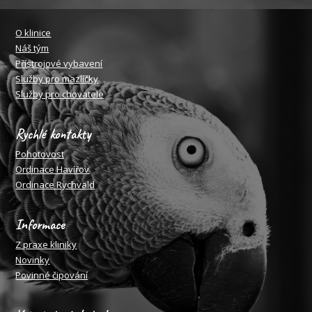
O klinice
Náš tým
Přístrojové vybavení
Služby pro mazlíčky
Služby pro chovatele
Rychlé kontakty
Pohotovost
Ordinace Havířov
Ordinace Rychvald
Informace
Z praxe kliniky
Novinky
Povinné čipování