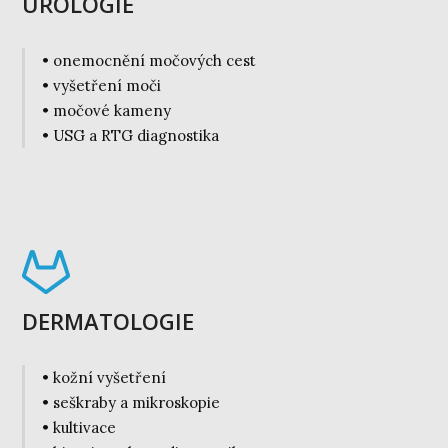
UROLOGIE
• onemocnění močových cest
• vyšetření moči
• močové kameny
• USG a RTG diagnostika
DERMATOLOGIE
• kožní vyšetření
• seškraby a mikroskopie
• kultivace