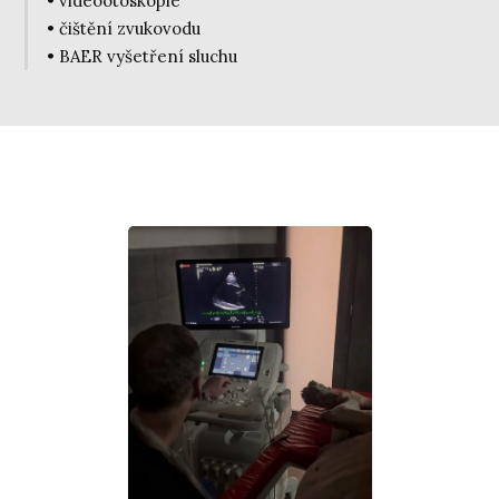
• videootoskopie
• čištění zvukovodu
• BAER vyšetření sluchu