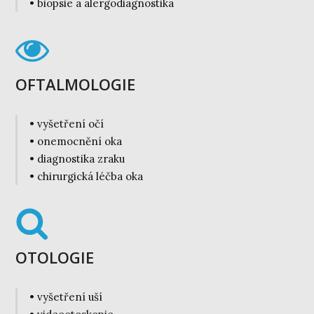
• biopsie a alergodiagnostika
OFTALMOLOGIE
• vyšetření očí
• onemocnění oka
• diagnostika zraku
• chirurgická léčba oka
OTOLOGIE
• vyšetření uší