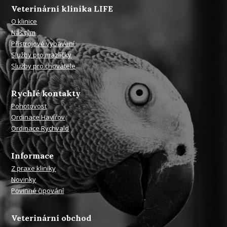
Veterinární klinika LIFE
O klinice
Náš tým
Přístrojové vybavení
Služby pro mazlíčky
Služby pro chovatele
Rychlé kontakty
Pohotovost
Ordinace Havířov
Ordinace Rychvald
Informace
Z praxe kliniky
Novinky
Povinné čipování
Veterinární obchod