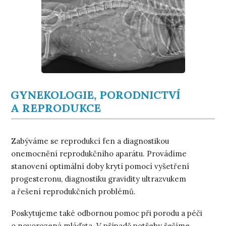
GYNEKOLOGIE, PORODNICTVÍ
A REPRODUKCE
Zabýváme se reprodukcí fen a diagnostikou
onemocnění reprodukčního aparátu. Provádíme
stanovení optimální doby krytí pomocí vyšetření
progesteronu, diagnostiku gravidity ultrazvukem
a řešení reprodukčních problémů.
Poskytujeme také odbornou pomoc při porodu a péči
o novorozená mláďata. V případě potřeby řešíme