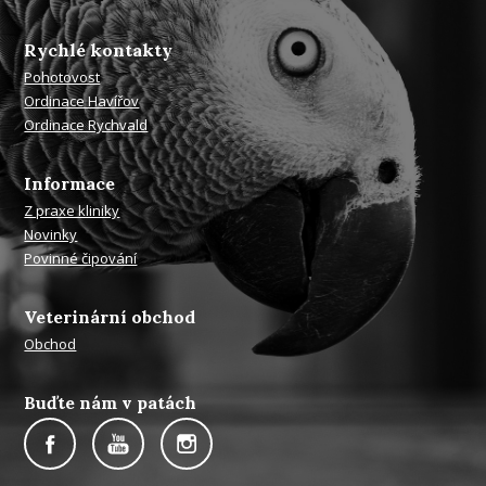
Rychlé kontakty
Pohotovost
Ordinace Havířov
Ordinace Rychvald
Informace
Z praxe kliniky
Novinky
Povinné čipování
Veterinární obchod
Obchod
Buďte nám v patách