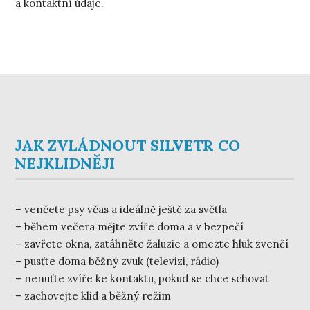
a kontaktní údaje.
JAK ZVLÁDNOUT SILVETR CO
NEJKLIDNĚJI
– venčete psy včas a ideálně ještě za světla
– během večera mějte zvíře doma a v bezpečí
– zavřete okna, zatáhněte žaluzie a omezte hluk zvenčí
– pusťte doma běžný zvuk (televizi, rádio)
– nenuťte zvíře ke kontaktu, pokud se chce schovat
– zachovejte klid a běžný režim