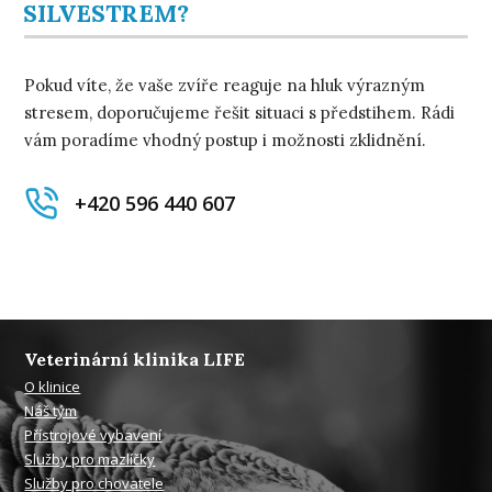
SILVESTREM?
Pokud víte, že vaše zvíře reaguje na hluk výrazným
stresem, doporučujeme řešit situaci s předstihem. Rádi
vám poradíme vhodný postup i možnosti zklidnění.
+420 596 440 607
Veterinární klinika LIFE
O klinice
Náš tým
Přístrojové vybavení
Služby pro mazlíčky
Služby pro chovatele