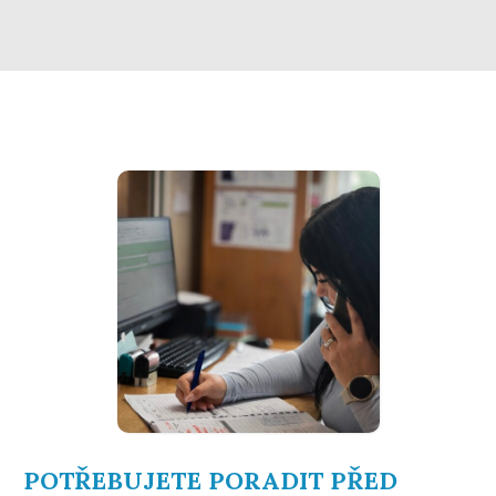
POTŘEBUJETE PORADIT PŘED