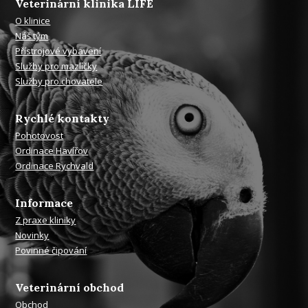
Veterinární klinika LIFE
O klinice
Náš tým
Přístrojové vybavení
Služby pro mazlíčky
Služby pro chovatele
Rychlé kontakty
Pohotovost
Ordinace Havířov
Ordinace Rychvald
Informace
Z praxe kliniky
Novinky
Povinné čipování
Veterinární obchod
Obchod