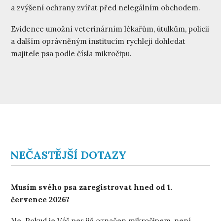
a zvýšení ochrany zvířat před nelegálním obchodem.
Evidence umožní veterinárním lékařům, útulkům, policii
a dalším oprávněným institucím rychleji dohledat
majitele psa podle čísla mikročipu.
NEČASTĚJŠÍ DOTAZY
Musím svého psa zaregistrovat hned od 1.
července 2026?
Ne. Pokud je Váš pes již označen mikročipem, není